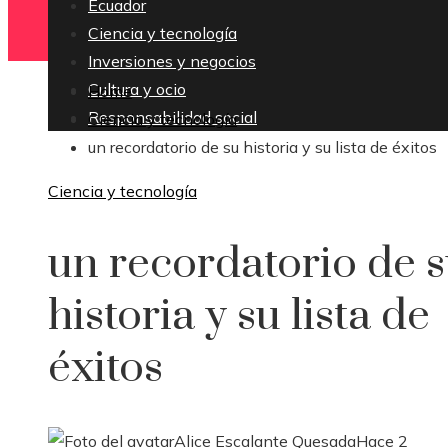
Ecuador
Ciencia y tecnología
Inversiones y negocios
Cultura y ocio
Home
Responsabilidad social
Ciencia y tecnología
un recordatorio de su historia y su lista de éxitos
Ciencia y tecnología
un recordatorio de 
historia y su lista de
éxitos
Alice Escalante Quesada
Hace 2