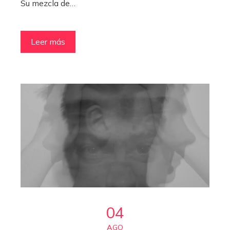
Su mezcla de…
Leer más
04
AGO