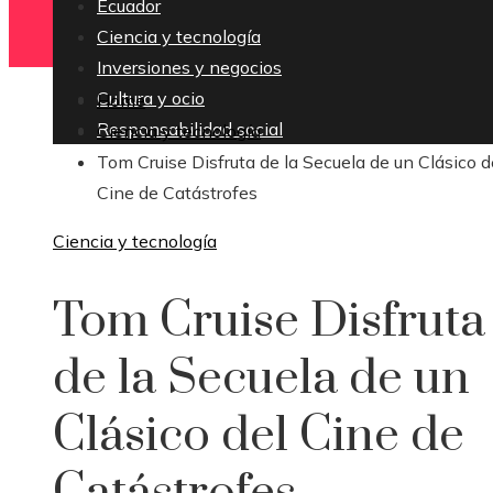
Ecuador
Ciencia y tecnología
Inversiones y negocios
Cultura y ocio
Home
Responsabilidad social
Ciencia y tecnología
Tom Cruise Disfruta de la Secuela de un Clásico d
Cine de Catástrofes
Ciencia y tecnología
Tom Cruise Disfruta
de la Secuela de un
Clásico del Cine de