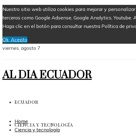
Nuestro sitio web utiliza cookies para mejorar y personaliza
terceros como Google Adsense, Google Analytics, Youtube. Al 
Haga clic en el botón para consultar nuestra Política de priv
Ok, Acepto
viernes, agosto 7
AL DIA ECUADOR
ECUADOR
Home
CIENCIA Y TECNOLOGÍA
Ciencia y tecnología