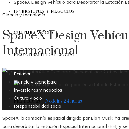
SpaceX Design Vehículo para Desorbitar la Estación Es
INVERSIONES Y NEGOCIOS
Ciencia y tecnología
SpaceX Design Vehícul
CULTURA Y OCIO
Internacional
RESPONSABILIDAD SOCIAL
Alice Escalante Quesada
Hace 2 años
Hace
Ecuador
Ciencia y tecnología
Inversiones y negocios
Cultura y ocio
Más noticias –
Noticias 24 horas
Responsabilidad social
SpaceX, la compañía espacial dirigida por Elon Musk, ha pres
para desorbitar la Estación Espacial Internacional (EEI) y s