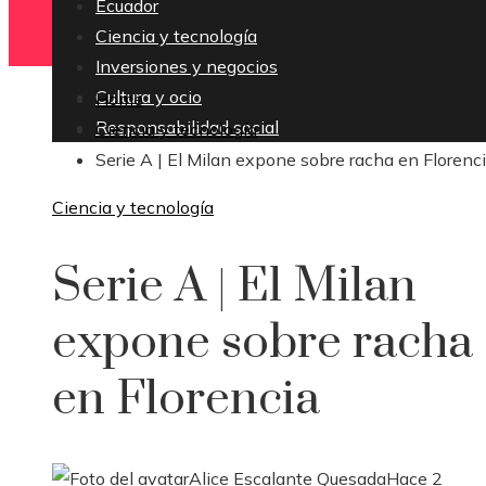
Ecuador
Ciencia y tecnología
Inversiones y negocios
Cultura y ocio
Home
Responsabilidad social
Ciencia y tecnología
Serie A | El Milan expone sobre racha en Florenc
Ciencia y tecnología
Serie A | El Milan
expone sobre racha
en Florencia
Alice Escalante Quesada
Hace 2