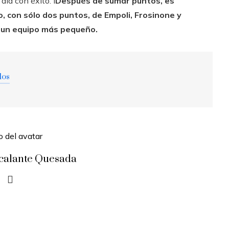
día con éxito. I
Después de sumar puntos, es
, con sólo dos puntos, de Empoli, Frosinone y
n un equipo más pequeño.
dos
scalante Quesada