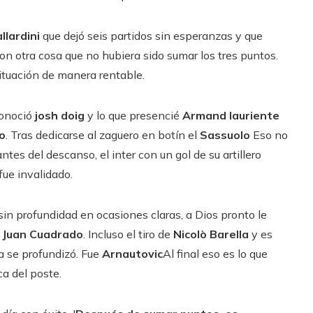
llardini
que dejó seis partidos sin esperanzas y que
on otra cosa que no hubiera sido sumar los tres puntos.
ituación de manera rentable.
conoció
josh
doig
y lo que presencié
Armand
lauriente
o
. Tras dedicarse al zaguero en botín el
Sassuolo
Eso no
tes del descanso, el inter con un gol de su artillero
fue invalidado.
in profundidad en ocasiones claras, a Dios pronto le
o
Juan Cuadrado
. Incluso el tiro de
Nicolò Barella
y es
ía se profundizó. Fue
Arnautovic
Al final eso es lo que
a del poste.