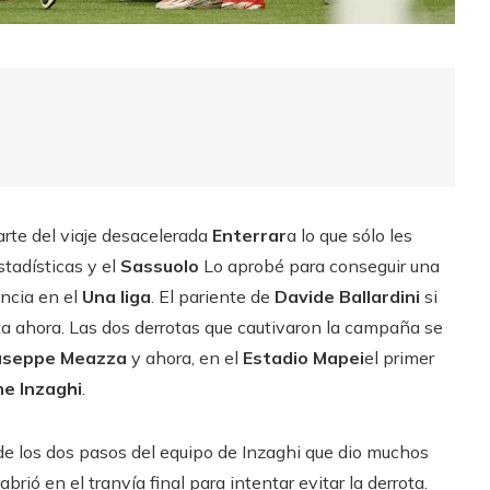
arte del viaje desacelerada
Enterrar
a lo que sólo les
tadísticas y el
Sassuolo
Lo aprobé para conseguir una
ancia en el
Una liga
. El pariente de
Davide Ballardini
si
a ahora. Las dos derrotas que cautivaron la campaña se
useppe Meazza
y ahora, en el
Estadio Mapei
el primer
e Inzaghi
.
 de los dos pasos del equipo de Inzaghi que dio muchos
brió en el tranvía final para intentar evitar la derrota.