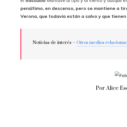
el
Sassuolo
Mantuve al tipo y al viento y busqué el 
penúltimo, en descenso, pero se mantiene a tiro
Verona, que todavía están a salvo y que tiene
Noticias de interés –
Otros medios relaciona
Por Alice E