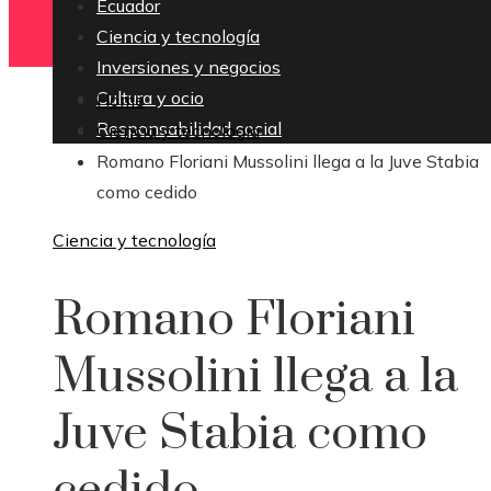
Ecuador
Ciencia y tecnología
Inversiones y negocios
Cultura y ocio
Home
Responsabilidad social
Ciencia y tecnología
Romano Floriani Mussolini llega a la Juve Stabia
como cedido
Ciencia y tecnología
Romano Floriani
Mussolini llega a la
Juve Stabia como