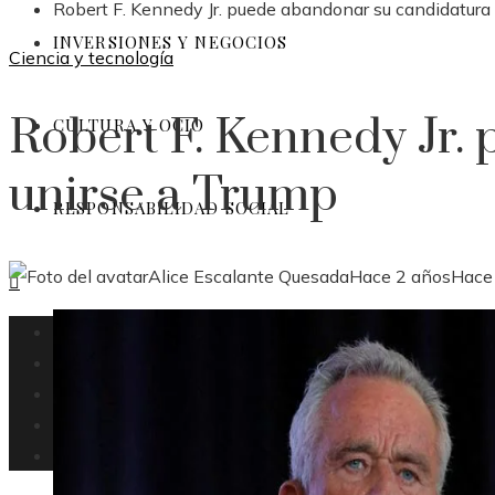
Robert F. Kennedy Jr. puede abandonar su candidatura
INVERSIONES Y NEGOCIOS
Ciencia y tecnología
Robert F. Kennedy Jr.
CULTURA Y OCIO
unirse a Trump
RESPONSABILIDAD SOCIAL
Alice Escalante Quesada
Hace 2 años
Hace
Ecuador
Ciencia y tecnología
Inversiones y negocios
Cultura y ocio
Responsabilidad social