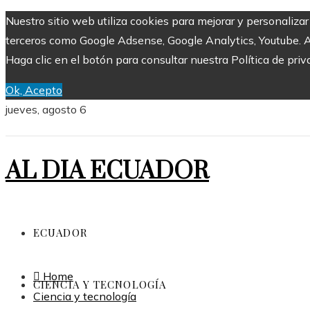
Nuestro sitio web utiliza cookies para mejorar y personaliza
terceros como Google Adsense, Google Analytics, Youtube. Al 
Haga clic en el botón para consultar nuestra Política de priv
Ok, Acepto
jueves, agosto 6
AL DIA ECUADOR
ECUADOR
Home
CIENCIA Y TECNOLOGÍA
Ciencia y tecnología