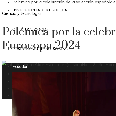
Polémica por la celebración de la selección española 
INVERSIONES Y NEGOCIOS
Ciencia y tecnología
Polémica por la celebr
CULTURA Y OCIO
Eurocopa 2024
RESPONSABILIDAD SOCIAL
Alice Escalante Quesada
Hace 2 años
Hace
Ecuador
Ciencia y tecnología
Inversiones y negocios
Cultura y ocio
Responsabilidad social