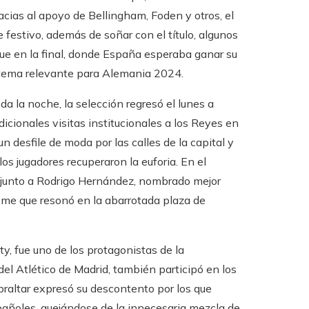
acias al apoyo de Bellingham, Foden y otros, el
 festivo, además de soñar con el título, algunos
que en la final, donde España esperaba ganar su
un tema relevante para Alemania 2024.
da la noche, la selección regresó el lunes a
dicionales visitas institucionales a los Reyes en
n desfile de moda por las calles de la capital y
los jugadores recuperaron la euforia. En el
, junto a Rodrigo Hernández, nombrado mejor
leme que resonó en la abarrotada plaza de
y, fue uno de los protagonistas de la
del Atlético de Madrid, también participó en los
ibraltar expresó su descontento por los que
añoles, quejándose de la innecesaria mezcla de