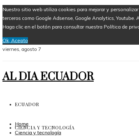
Nuestro sitio web utiliza cookies para mejorar y personaliza
terceros como Google Adsense, Google Analytics, Youtube. Al 
Haga clic en el botón para consultar nuestra Política de priv
Ok, Acepto
viernes, agosto 7
AL DIA ECUADOR
ECUADOR
Home
CIENCIA Y TECNOLOGÍA
Ciencia y tecnología