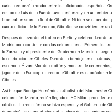
curioso empezó a rondar entre los aficionados españoles. Gr
equipo de Luis de la Fuente tuvo confianza y, en un ambiente
bromeaban sobre la final de Gibraltar. Ni bien se esperaba 
cuarta edición de la Eurocopa, Gibraltar se convirtiera en 
Después de levantar el trofeo en Berlín y celebrar durante to
Madrid para continuar con las celebraciones. Primero, las tra
la Zarzuela y al presidente del Gobierno en Moncloa. Luego, u
la celebración en Cibeles. Durante la bandeja en el autobús, 
escenario, Álvaro Morata, capitán y maestro de ceremonias
jugador de la Eurocopa, corearon «Gibraltar es español», un 
Cibeles.
Así fue que Rodrigo Hernández, futbolista del Manchester Cit
celebración. Morata, recién llegado al AC Milan, procedente 
cánticos. La reacción no se hizo esperar, y el Gobierno de G
denominó los «comentarios anticuados» de los jugadores esp