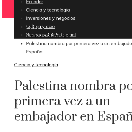
Ecuador
Ciencia y tecnología
Inversiones y negocios
Cultura y ocio
Home
Responsabilidad social
Ciencia y tecnología
Palestina nombra por primera vez a un embajado
España
Ciencia y tecnología
Palestina nombra p
primera vez a un
embajador en Espa