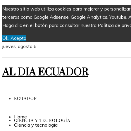
Nuestro sitio web utiliza cookies para mejorar y personaliza
terceros como Google Adsense, Google Analytics, Youtube. Al 
Haga clic en el botón para consultar nuestra Política de priv
Ok, Acepto
jueves, agosto 6
AL DIA ECUADOR
ECUADOR
Home
CIENCIA Y TECNOLOGÍA
Ciencia y tecnología