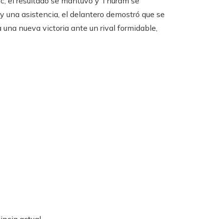
ic, el resultado se mantuvo y Thuram se
 y una asistencia, el delantero demostró que se
 una nueva victoria ante un rival formidable,
ipcia actual