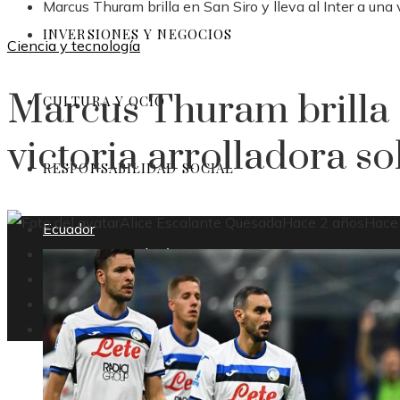
Marcus Thuram brilla en San Siro y lleva al Inter a una 
INVERSIONES Y NEGOCIOS
Ciencia y tecnología
Marcus Thuram brilla e
CULTURA Y OCIO
victoria arrolladora so
RESPONSABILIDAD SOCIAL
Alice Escalante Quesada
Hace 2 años
Hace
Ecuador
Ciencia y tecnología
Inversiones y negocios
Cultura y ocio
Responsabilidad social