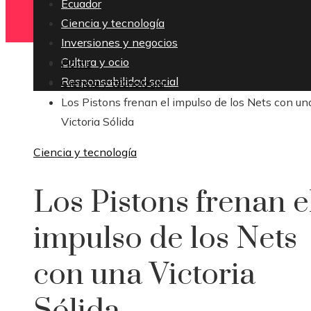
Ecuador
Ciencia y tecnología
Inversiones y negocios
Cultura y ocio
Home
Responsabilidad social
Ciencia y tecnología
Los Pistons frenan el impulso de los Nets con un
Victoria Sólida
Ciencia y tecnología
Los Pistons frenan e
impulso de los Nets
con una Victoria