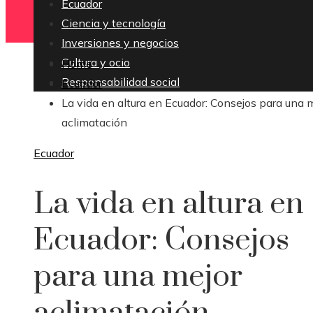
Ecuador
Ciencia y tecnología
Inversiones y negocios
Cultura y ocio
Home
Responsabilidad social
Ecuador
La vida en altura en Ecuador: Consejos para una 
aclimatación
Ecuador
La vida en altura en
Ecuador: Consejos
para una mejor