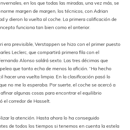
nvernales, en los que todas las miradas, una vez más, se
 enorme margen de margen, los técnicos, con Adrian
d y dieron la vuelta al coche. La primera calificación de
concepto funciona tan bien como el anterior.
ori era previsible, Verstappen se hizo con el primer puesto
rles Leclerc, que compartirá primera fila con el
 Fernando Alonso saldrá sexto. Las tres décimas que
 pelea que tanto echa de menos la afición. “Ha hecho
l hacer una vuelta limpia. En la clasificación pasó lo
ue no me lo esperaba. Por suerte, el coche se acercó a
finar algunas cosas para encontrar el equilibrio
ó el corredor de Hasselt.
izar la atención. Hasta ahora lo ha conseguido
es de todos los tiempos si tenemos en cuenta la estela