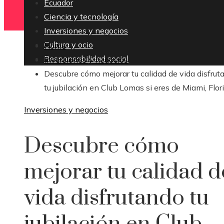
Ecuador
Ciencia y tecnología
Inversiones y negocios
Cultura y ocio
Home
Responsabilidad social
Inversiones y negocios
Descubre cómo mejorar tu calidad de vida disfrut
tu jubilación en Club Lomas si eres de Miami, Flor
Inversiones y negocios
Descubre cómo
mejorar tu calidad d
vida disfrutando tu