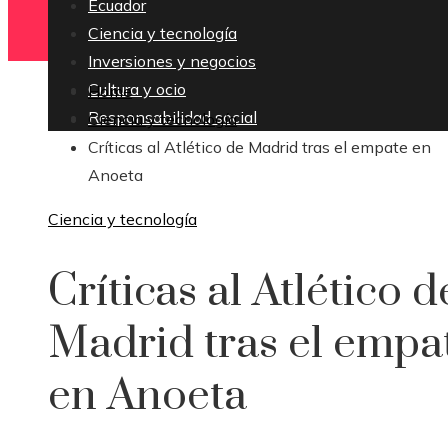
Ecuador
Ciencia y tecnología
Inversiones y negocios
Cultura y ocio
Home
Responsabilidad social
Ciencia y tecnología
Críticas al Atlético de Madrid tras el empate en
Anoeta
Ciencia y tecnología
Críticas al Atlético d
Madrid tras el empa
en Anoeta