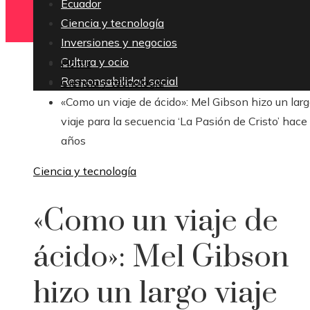
Ecuador
Ciencia y tecnología
Inversiones y negocios
Cultura y ocio
Home
Responsabilidad social
Ciencia y tecnología
«Como un viaje de ácido»: Mel Gibson hizo un lar
viaje para la secuencia ‘La Pasión de Cristo’ hace
años
Ciencia y tecnología
«Como un viaje de
ácido»: Mel Gibson
hizo un largo viaje