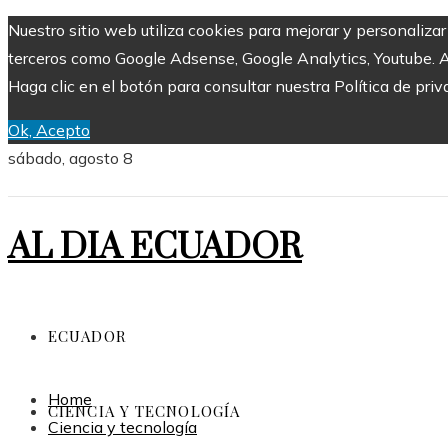
Nuestro sitio web utiliza cookies para mejorar y personaliza
terceros como Google Adsense, Google Analytics, Youtube. Al 
Haga clic en el botón para consultar nuestra Política de priv
Ok, Acepto
sábado, agosto 8
AL DIA ECUADOR
ECUADOR
Home
CIENCIA Y TECNOLOGÍA
Ciencia y tecnología