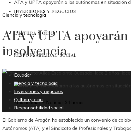
ATA y UPTA apoyarán a los autónomos en situación d
INVERSIONES Y NEGOCIOS
Ciencia y tecnología
ATA y UPTA apoyarán a
CULTURA Y OCIO
insolvencia
RESPONSABILIDAD SOCIAL
Alice Escalante Quesada
Hace 2 años
Hace
Ecuador
Ciencia y tecnología
Inversiones y negocios
Cultura y ocio
Más noticias – Noticias 24 horas
Responsabilidad social
El Gobierno de Aragón ha establecido un convenio de colab
Autónomos (ATA) y el Sindicato de Profesionales y Trabaj