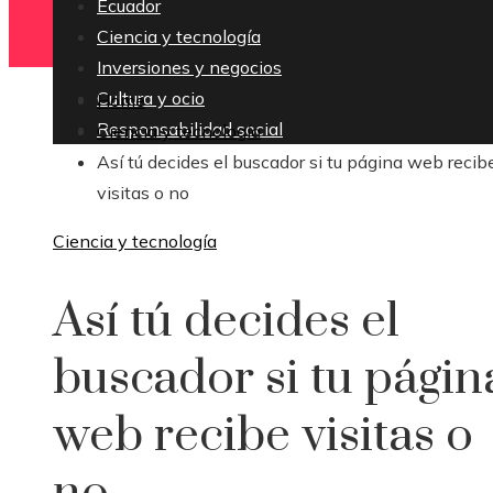
Ecuador
Ciencia y tecnología
Inversiones y negocios
Cultura y ocio
Home
Responsabilidad social
Ciencia y tecnología
Así tú decides el buscador si tu página web recib
visitas o no
Ciencia y tecnología
Así tú decides el
buscador si tu págin
web recibe visitas o