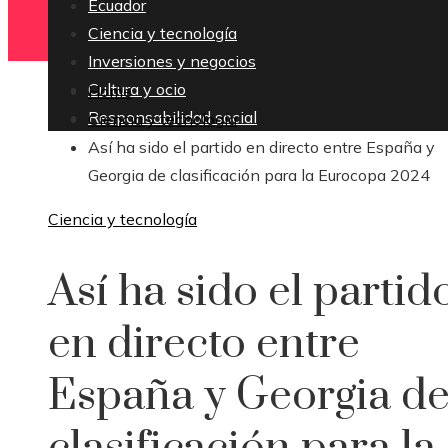
Ecuador
Ciencia y tecnología
Inversiones y negocios
Cultura y ocio
Home
Responsabilidad social
Ciencia y tecnología
Así ha sido el partido en directo entre España y
Georgia de clasificación para la Eurocopa 2024
Ciencia y tecnología
Así ha sido el partid
en directo entre
España y Georgia d