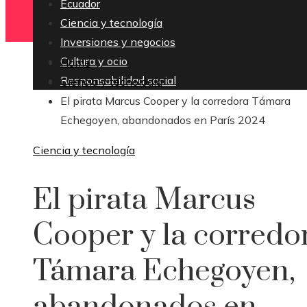
Ecuador
Ciencia y tecnología
Inversiones y negocios
Cultura y ocio
Home
Responsabilidad social
Ciencia y tecnología
El pirata Marcus Cooper y la corredora Támara
Echegoyen, abandonados en París 2024
Ciencia y tecnología
El pirata Marcus
Cooper y la corredo
Támara Echegoyen,